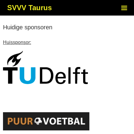
SVVV Taurus
Huidige sponsoren
Huissponsor: