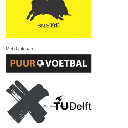
Met dank aan:
© 2026
SVVV Taurus
WordPress Theme by
RichWP